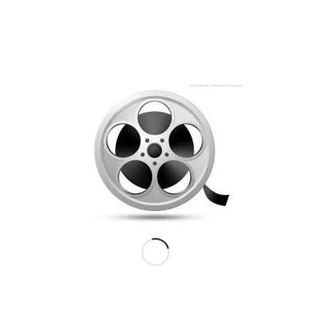
og tekstninger for hørehæmmede.
De to tv-stationer sender os opgaver, der udfordrer os
både sprogligt og fagligt
samt tidsmæssigt, for vi løser tit opgaver i sidste øjeblik.
Det gør ikke så meget, for så holder vi pennen skarp.