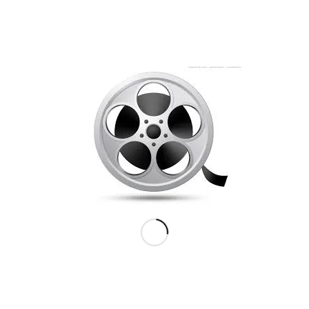
Efter 26 år på matriklen var tiden inde til at skifte
betonkassen ud med nye, lækre omgivelser på Danasvej.
Flytningen foregik i en af de varmeste somre i årtier. Og
det er ikke småting, man får samlet sammen i løbet af 26
år, så der blev knoklet benhårdt og kampsvedt i stride