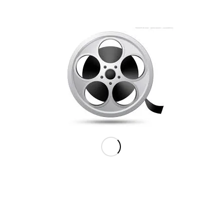
vordan din kommentar bliver behandlet
.